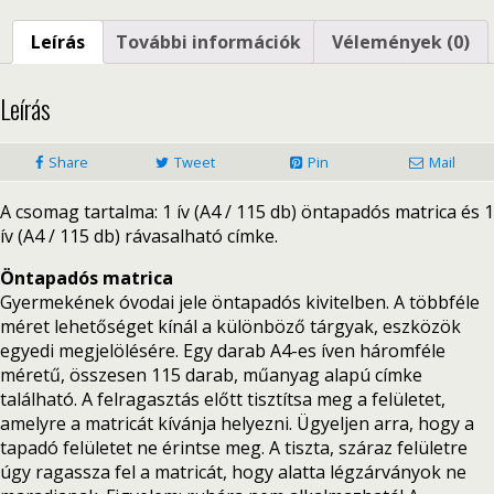
Leírás
További információk
Vélemények (0)
Leírás
Share
Tweet
Pin
Mail
A csomag tartalma: 1 ív (A4 / 115 db) öntapadós matrica és 1
ív (A4 / 115 db) rávasalható címke.
Öntapadós matrica
Gyermekének óvodai jele öntapadós kivitelben. A többféle
méret lehetőséget kínál a különböző tárgyak, eszközök
egyedi megjelölésére. Egy darab A4-es íven háromféle
méretű, összesen 115 darab, műanyag alapú címke
található. A felragasztás előtt tisztítsa meg a felületet,
amelyre a matricát kívánja helyezni. Ügyeljen arra, hogy a
tapadó felületet ne érintse meg. A tiszta, száraz felületre
úgy ragassza fel a matricát, hogy alatta légzárványok ne