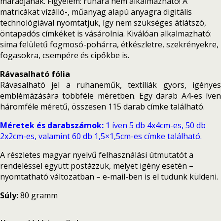
maradjanak. Figyelem: ruhára nem alkalmazható! A
matricákat vízálló-, műanyag alapú anyagra digitális
technológiával nyomtatjuk, így nem szükséges átlátszó,
öntapadós címkéket is vásárolnia. Kiválóan alkalmazható:
sima felületű fogmosó-pohárra, étkészletre, szekrényekre,
fogasokra, csempére és cipőkbe is.
Rávasalható fólia
Rávasalható jel a ruhaneműk, textíliák gyors, igényes
emblémázására többféle méretben. Egy darab A4-es íven
háromféle méretű, összesen 115 darab címke található.
Méretek és darabszámok:
1 íven 5 db 4x4cm-es, 50 db
2x2cm-es, valamint 60 db 1,5×1,5cm-es címke található.
A részletes magyar nyelvű felhasználási útmutatót a
rendeléssel együtt postázzuk, melyet igény esetén –
nyomtatható változatban – e-mail-ben is el tudunk küldeni.
Súly:
80 gramm