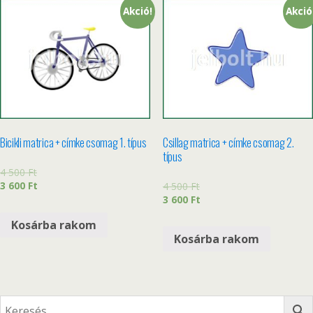
Akció!
Akció
Bicikli matrica + címke csomag 1. típus
Csillag matrica + címke csomag 2.
típus
4 500
Ft
3 600
Ft
4 500
Ft
3 600
Ft
Kosárba rakom
Kosárba rakom