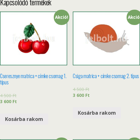
Kapcsolódó termékek
Akció!
Akció
Cseresznye matrica + címke csomag 1.
Csiga matrica + címke csomag 2. típus
típus
4 500
Ft
3 600
Ft
4 500
Ft
3 600
Ft
Kosárba rakom
Kosárba rakom