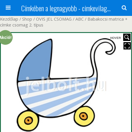
Címkében a legnagyobb - cimkevilag.hu
Kezdőlap
/
Shop
/
OVIS JEL CSOMAG
/
ABC
/ Babakocsi matrica +
címke csomag 2. típus
Akció!
HOVER