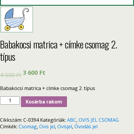
Babakocsi matrica + címke csomag 2.
típus
3 600
Ft
4 500
Ft
Babakocsi matrica + címke csomag 2. típus
Kosárba rakom
Cikkszám:
C-0394
Kategóriák:
ABC
,
OVIS JEL CSOMAG
Címkék:
Csomag
,
Ovis jel
,
Ovisjel
,
Óvodás jel