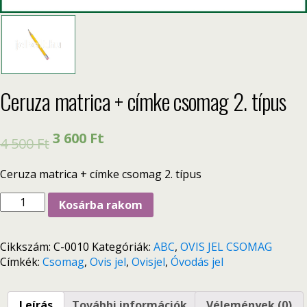
Ceruza matrica + címke csomag 2. típus
3 600
Ft
4 500
Ft
Ceruza matrica + címke csomag 2. típus
Kosárba rakom
Cikkszám:
C-0010
Kategóriák:
ABC
,
OVIS JEL CSOMAG
Címkék:
Csomag
,
Ovis jel
,
Ovisjel
,
Óvodás jel
Leírás
További információk
Vélemények (0)