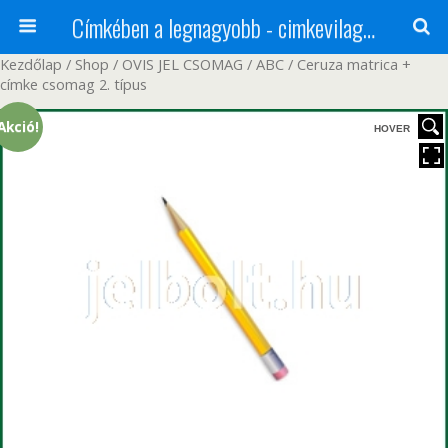
Címkében a legnagyobb - cimkevilag.hu
Kezdőlap
/
Shop
/
OVIS JEL CSOMAG
/
ABC
/ Ceruza matrica +
címke csomag 2. típus
Akció!
HOVER