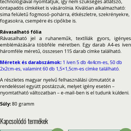
technológiával nyomtatjuk, így nem szükséges átlátszó,
öntapadós címkéket is vásárolnia. Kiválóan alkalmazható:
sima felületű fogmosó-pohárra, étkészletre, szekrényekre,
fogasokra, csempére és cipőkbe is.
Rávasalható fólia
Rávasalható jel a ruhaneműk, textíliák gyors, igényes
emblémázására többféle méretben. Egy darab A4-es íven
háromféle méretű, összesen 115 darab címke található.
Méretek és darabszámok:
1 íven 5 db 4x4cm-es, 50 db
2x2cm-es, valamint 60 db 1,5×1,5cm-es címke található.
A részletes magyar nyelvű felhasználási útmutatót a
rendeléssel együtt postázzuk, melyet igény esetén –
nyomtatható változatban – e-mail-ben is el tudunk küldeni.
Súly:
80 gramm
Kapcsolódó termékek