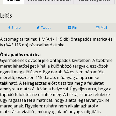
Leírás
Share
Tweet
Pin
Mail
A csomag tartalma: 1 ív (A4 / 115 db) öntapadós matrica és 1
ív (A4 / 115 db) rávasalható címke.
Öntapadós matrica
Gyermekének óvodai jele öntapadós kivitelben. A többféle
méret lehetőséget kínál a különböző tárgyak, eszközök
egyedi megjelölésére. Egy darab A4-es íven háromféle
méretű, összesen 115 darab, műanyag alapú címke
található. A felragasztás előtt tisztítsa meg a felületet,
amelyre a matricát kívánja helyezni. Ügyeljen arra, hogy a
tapadó felületet ne érintse meg. A tiszta, száraz felületre
úgy ragassza fel a matricát, hogy alatta légzárványok ne
maradjanak. Figyelem: ruhára nem alkalmazható! A
matricákat vízálló-, műanyag alapú anyagra digitális